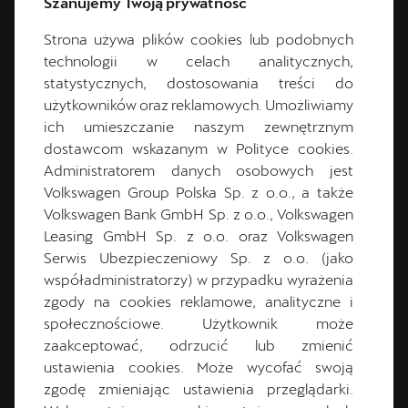
Szanujemy Twoją prywatność
+48 61 87 32 280
Strona używa plików cookies lub podobnych
cupra.salon@pol-car.pl
technologii w celach analitycznych,
statystycznych, dostosowania treści do
użytkowników oraz reklamowych. Umożliwiamy
ich umieszczanie naszym zewnętrznym
dostawcom wskazanym w Polityce cookies.
CUPRA Master
Administratorem danych osobowych jest
Volkswagen Group Polska Sp. z o.o., a także
Volkswagen Bank GmbH Sp. z o.o., Volkswagen
Leasing GmbH Sp. z o.o. oraz Volkswagen
Serwis Ubezpieczeniowy Sp. z o.o. (jako
współadministratorzy) w przypadku wyrażenia
zgody na cookies reklamowe, analityczne i
społecznościowe. Użytkownik może
zaakceptować, odrzucić lub zmienić
Gracjan
Klapa
ustawienia cookies. Może wycofać swoją
zgodę zmieniając ustawienia przeglądarki.
CUPRA Master