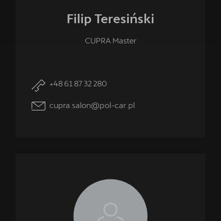
Filip
Teresiński
CUPRA Master
Umów wizytę serwisową
+48 61 87 32 280
Skorzystaj z usług najlepszego serwis CUPRA w Polsce -
CUPRA Studio Poznań - Suchy Las.
cupra.salon@pol-car.pl