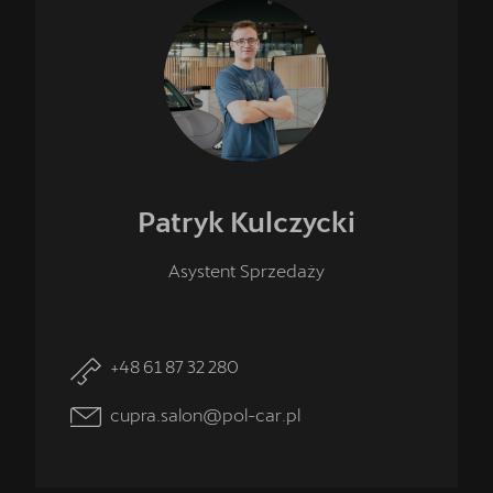
Patryk
Kulczycki
Asystent Sprzedaży
+48 61 87 32 280
cupra.salon@pol-car.pl