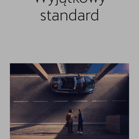
Oryginalne części zamienne
standard
Akcesoria CUPRA
Cenniki
O nas | POL-CAR
Wirtualny spacer po CUPRA Studio
Kontakt
CUPRA Approved - Samochody Używane
Regulamin - Kluczykomat