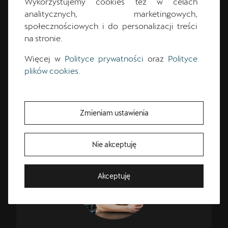
Wykorzystujemy cookies też w celach
analitycznych, marketingowych,
społecznościowych i do personalizacji treści
na stronie.
+48 61 87 32 280
Więcej w
Polityce prywatności
oraz
Polityce
cupra.salon@pol-car.pl
plików cookies
.
Zmieniam ustawienia
CUPRA Master
Bezpłatna Jazda Próbna
Nie akceptuję
Przetestuj model z wybranym silnikiem i skrzynią biegów
Akceptuję