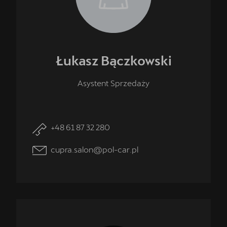
Łukasz
Bączkowski
Asystent Sprzedaży
+48 61 87 32 280
cupra.salon@pol-car.pl