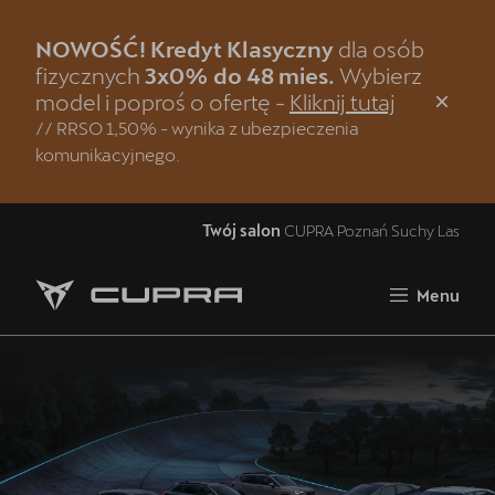
NOWOŚĆ! Kredyt Klasyczny
dla osób
Zamknij
fizycznych
3x0% do 48 mies.
Wybierz
model i poproś o ofertę -
Kliknij tutaj
Strona główna
// RRSO 1,50% - wynika z ubezpieczenia
komunikacyjnego.
Modele CUPRA
Jazda próbna CUPRĄ
Twój salon
CUPRA Poznań Suchy Las
Samochody dostępne od ręki
Menu
Oferta i aktualności
5 lat gwarancji
Finansowanie
Serwis