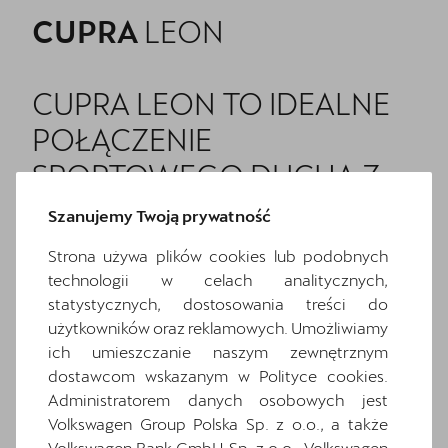
CUPRA
LEON
CUPRA LEON TO IDEALNE
POŁĄCZENIE
SPORTOWEGO DUCHA Z
WYRAZISTYM DESIGNEM
Szanujemy Twoją prywatność
AUTA. ODKRYJ JEGO
Strona używa plików cookies lub podobnych
UNIKALNE, PEŁNE
technologii w celach analitycznych,
statystycznych, dostosowania treści do
DYNAMIKI DETALE I DAJ SIĘ
użytkowników oraz reklamowych. Umożliwiamy
PONIEŚĆ PRAWDZIWYM
ich umieszczanie naszym zewnętrznym
dostawcom wskazanym w Polityce cookies.
EMOCJOM W
Administratorem danych osobowych jest
SAMOCHODZIE Z RODZINY
Volkswagen Group Polska Sp. z o.o., a także
Volkswagen Bank GmbH Sp. z o.o., Volkswagen