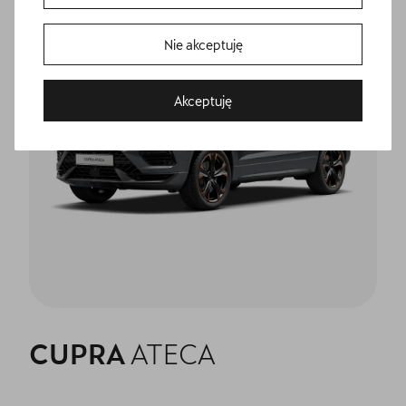
Bezpłatna Jazda Próbna
Nie akceptuję
Przetestuj model z wybranym silnikiem i skrzynią biegów
Akceptuję
Umów wizytę serwisową
CUPRA
ATECA
Skorzystaj z usług najlepszego serwis CUPRA w Polsce -
CUPRA Studio Poznań - Suchy Las.