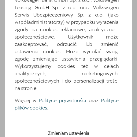
CUPRA.
Leasing GmbH Sp. z o.o. oraz Volkswagen
Serwis Ubezpieczeniowy Sp. z o.o. (jako
współadministratorzy) w przypadku wyrażenia
KONTAKT
|
POBIERZ
zgody na cookies reklamowe, analityczne i
CENNIK
społecznościowe. Użytkownik może
zaakceptować, odrzucić lub zmienić
ustawienia cookies. Może wycofać swoją
zgodę zmieniając ustawienia przeglądarki.
_Kliknij i dowiedz się więcej
Wykorzystujemy cookies też w celach
analitycznych, marketingowych,
społecznościowych i do personalizacji treści
na stronie.
Kliknij i dowiedz się więcej
Więcej w
Polityce prywatności
oraz
Polityce
plików cookies
.
Zmieniam ustawienia