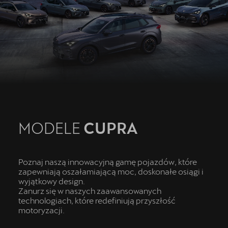
Oryginalne części zamienne
Akcesoria CUPRA
Cenniki
O nas | POL-CAR
Wirtualny spacer po CUPRA Studio
Kontakt
MODELE
CUPRA
CUPRA Approved - Samochody Używane
Regulamin - Kluczykomat
Poznaj naszą innowacyjną gamę pojazdów, które
zapewniają oszałamiającą moc, doskonałe osiągi i
wyjątkowy design.
Zanurz się w naszych zaawansowanych
technologiach, które redefiniują przyszłość
motoryzacji.