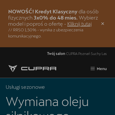
NOWOŚĆ! Kredyt Klasyczny
dla osób
Zamknij
fizycznych
3x0% do 48 mies.
Wybierz
model i poproś o ofertę -
Kliknij tutaj
Strona główna
// RRSO 1,50% - wynika z ubezpieczenia
komunikacyjnego.
Modele CUPRA
Jazda próbna CUPRĄ
Twój salon
CUPRA Poznań Suchy Las
Samochody dostępne od ręki
Menu
Oferta i aktualności
5 lat gwarancji
Usługi sezonowe
Finansowanie
Wymiana oleju
Serwis