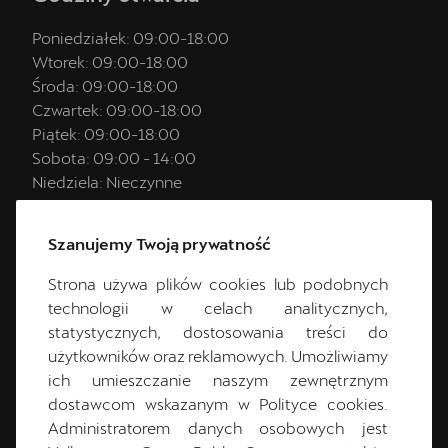
Poniedziałek:
09:00
-
18:00
Wtorek:
09:00
-
18:00
Środa:
09:00
-
18:00
Czwartek:
09:00
-
18:00
Piątek:
09:00
-
18:00
Sobota:
09:00
-
14:00
Niedziela:
Nieczynne
Szanujemy Twoją prywatność
Strona używa plików cookies lub podobnych
technologii w celach analitycznych,
statystycznych, dostosowania treści do
użytkowników oraz reklamowych. Umożliwiamy
ich umieszczanie naszym zewnętrznym
dostawcom wskazanym w Polityce cookies.
Administratorem danych osobowych jest