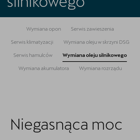
silnikowego
Oryginalne części zamienne
Akcesoria CUPRA
Wymiana opon
Serwis zawieszenia
Cenniki
Serwis klimatyzacji
Wymiana oleju w skrzyni DSG
O nas | POL-CAR
Serwis hamulców
Wymiana oleju silnikowego
Wirtualny spacer po CUPRA Studio
Wymiana akumulatora
Wymiana rozrządu
Kontakt
CUPRA Approved - Samochody Używane
Regulamin - Kluczykomat
Niegasnąca moc