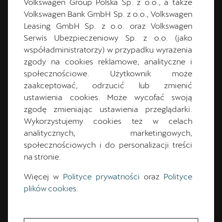
Volkswagen Group Polska Sp. z o.o., a także
Volkswagen Bank GmbH Sp. z o.o., Volkswagen
Emil
Karbowski
Leasing GmbH Sp. z o.o. oraz Volkswagen
Serwis Ubezpieczeniowy Sp. z o.o. (jako
Kierownik Salonu
współadministratorzy) w przypadku wyrażenia
zgody na cookies reklamowe, analityczne i
społecznościowe. Użytkownik może
zaakceptować, odrzucić lub zmienić
+48 692 025 489
ustawienia cookies. Może wycofać swoją
zgodę zmieniając ustawienia przeglądarki.
+48 61 87 32 280
Wykorzystujemy cookies też w celach
analitycznych, marketingowych,
cupra.salon@pol-car.pl
społecznościowych i do personalizacji treści
na stronie.
Więcej w
Polityce prywatności
oraz
Polityce
plików cookies
.
CUPRA Master