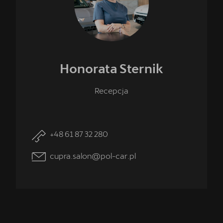
Honorata
Sternik
Recepcja
+48 61 87 32 280
cupra.salon@pol-car.pl