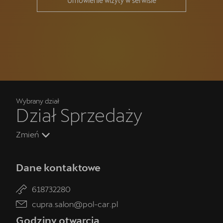
Umówienie wizyty w serwisie
Wybrany dział
Dział Sprzedaży
Zmień
Dane kontaktowe
618732280
cupra.salon@pol-car.pl
Godziny otwarcia