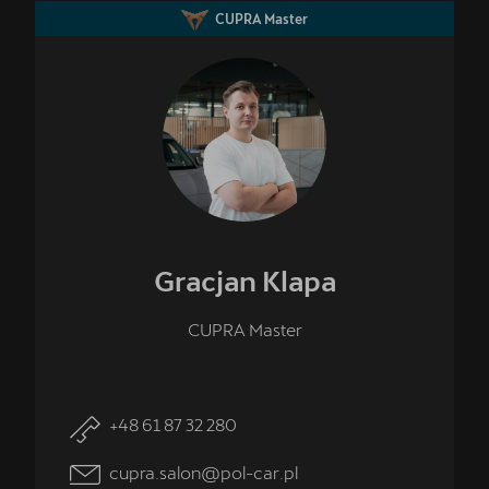
CUPRA Studio Poznań - Suchy Las.
CUPRA Master
Gracjan
Klapa
CUPRA Master
+48 61 87 32 280
cupra.salon@pol-car.pl