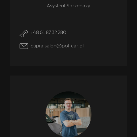
Asystent Sprzedaży
+48 61 87 32 280
cupra.salon@pol-car.pl