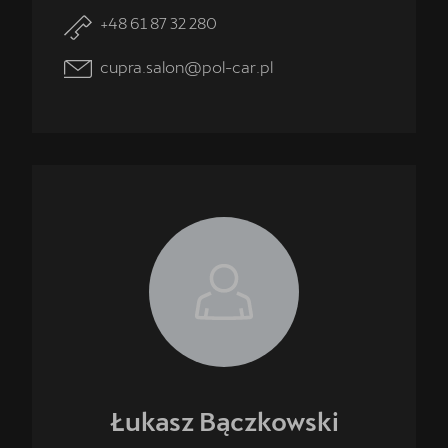
+48 61 87 32 280
cupra.salon@pol-car.pl
Łukasz
Bączkowski