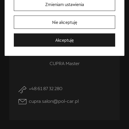
Zmieniam ustawienia
Bezpłatna Jazda Próbna
Nie akceptuję
Przetestuj model z wybranym silnikiem i skrzynią biegów
Akceptuję
Przemysław
Woźniak
CUPRA Master
+48 61 87 32 280
cupra.salon@pol-car.pl
Umów wizytę serwisową
Skorzystaj z usług najlepszego serwis CUPRA w Polsce -