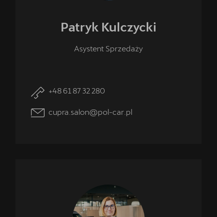
Patryk
Kulczycki
Asystent Sprzedaży
+48 61 87 32 280
cupra.salon@pol-car.pl