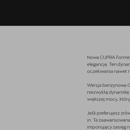
Nowa CUPRA Formento
elegancję. Ten dyna
oczekiwania nawet 
Wersja benzynowa C
niezwykłą dynamikę 
większej mocy, któr
Jeśli preferujesz z
in. Ta zaawansowana 
imponujący zasięg na