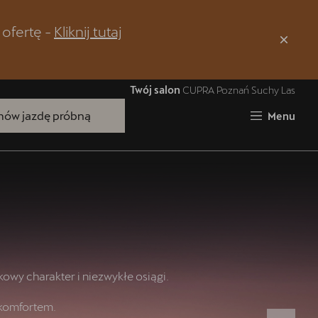
 ofertę -
Kliknij tutaj
Zamknij
Twój salon
CUPRA Poznań Suchy Las
ów jazdę próbną
Menu
Bezpłatna Jazda Próbna
Przetestuj model z wybranym silnikiem
i skrzynią biegów
owy charakter i niezwykłe osiągi.
komfortem.