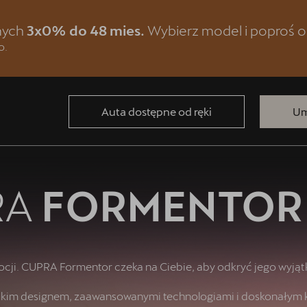
znych
3x0% do 48 mies.
Wybierz model i poproś o
o.
Auta dostępne od ręki
Um
RA
FORMENTOR
ocji. CUPRA Formentor czeka na Ciebie, aby odkryć jego wyjątk
ckim designem, zaawansowanymi technologiami i doskonałym 