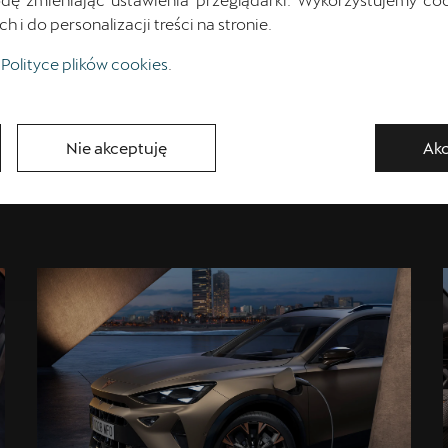
___ Umów się na bezpłatną j
i do personalizacji treści na stronie.
Polityce plików cookies
.
Pobierz cennik
Nie akceptuję
Akc