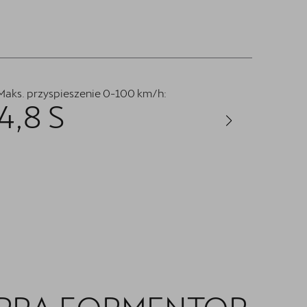
Maks. przyspieszenie 0-100 km/h:
Maksym
4,8 S
2