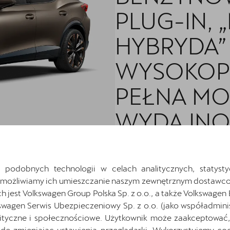
PLUG-IN, 
HYBRYDA” 
WYSOKOP
PEŁNA MO
WYDAJNOŚ
 podobnych technologii w celach analitycznych, statysty
CUPRA Formentor to samochód,
wyróżnić się na drodze. Niezale
Umożliwiamy ich umieszczanie naszym zewnętrznym dostawco
gotowy, aby dostarczyć emocj
jest Volkswagen Group Polska Sp. z o.o., a także Volkswagen
kierownicą. Przekonaj się sam,
swagen Serwis Ubezpieczeniowy Sp. z o.o. (jako współadmini
Twoje doświadczenie motoryza
ityczne i społecznościowe. Użytkownik może zaakceptować, 
ę zmieniając ustawienia przeglądarki. Wykorzystujemy cook