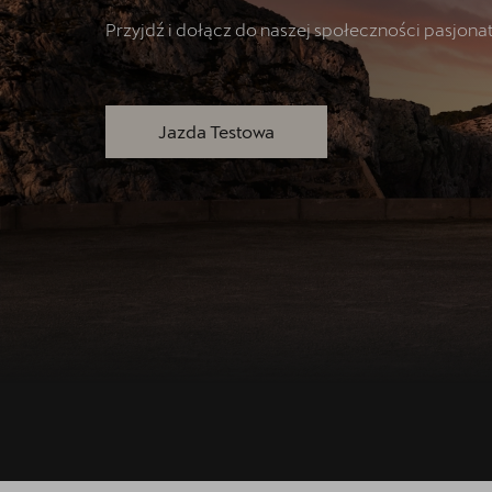
Serwis
Przyjdź i dołącz do naszej społeczności pasjo
Oryginalne części zamienne
Akcesoria CUPRA
Jazda Testowa
Cenniki
O nas | POL-CAR
Wirtualny spacer po CUPRA Studi
Kontakt
CUPRA Approved - Samochody U
Regulamin - Kluczykomat