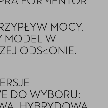
PRA FORMENTOR
RZYPŁYW MOCY.
Y MODEL W
EJ ODSŁONIE.
ERSJE
E DO WYBORU:
WA, HYBRYDOWA