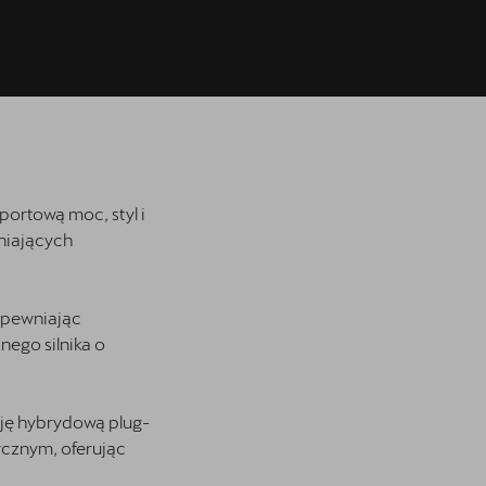
ortową moc, styl i
niających
apewniając
nego silnika o
sję hybrydową plug-
rycznym, oferując