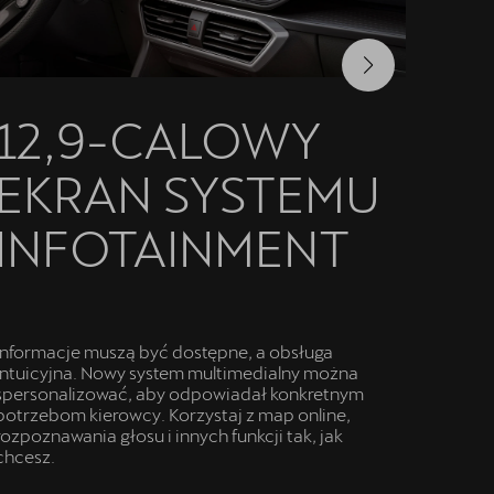
A
12,9-CALOWY
C
EKRAN SYSTEMU
INFOTAINMENT
Miej w
CUPRA.
funkcj
Informacje muszą być dostępne, a obsługa
klimat
intuicyjna. Nowy system multimedialny można
spersonalizować, aby odpowiadał konkretnym
potrzebom kierowcy. Korzystaj z map online,
rozpoznawania głosu i innych funkcji tak, jak
chcesz.