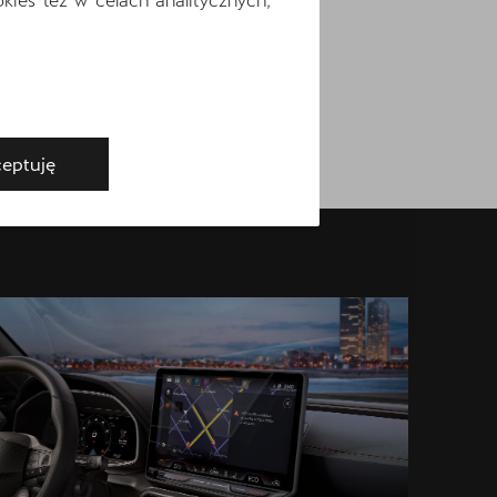
azdę próbną
eptuję