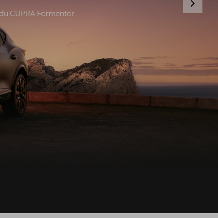
hodu CUPRA Formentor.
Umów wizytę serwisową
Skorzystaj z usług najlepszego serwis
CUPRA w Polsce - CUPRA Studio
Poznań - Suchy Las.