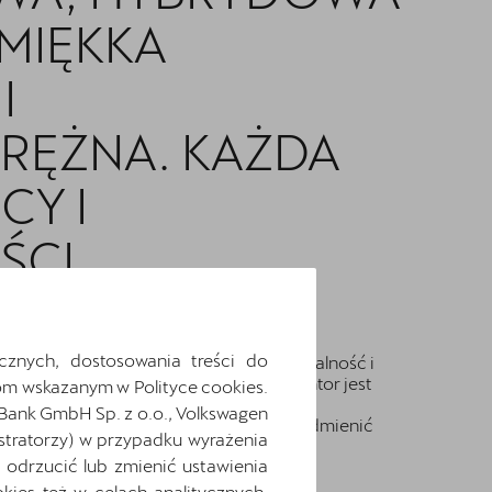
„MIĘKKA
I
RĘŻNA. KAŻDA
CY I
CI.
cznych, dostosowania treści do
 który pozwala wyrazić swoją indywidualność i
żnie od wersji silnikowej, CUPRA Formentor jest
m wskazanym w Polityce cookies.
e, wygodę i niezapomniane doznania za
 Bank GmbH Sp. z o.o., Volkswagen
 jak ta ikona sportowego luksusu może odmienić
stratorzy) w przypadku wyrażenia
cyjne.
odrzucić lub zmienić ustawienia
ies też w celach analitycznych,