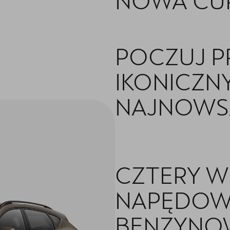
NOWA CU
POCZUJ P
IKONICZN
NAJNOWSZ
CZTERY W
NAPĘDOW
BENZYNO