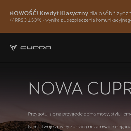
NOWOŚĆ! Kredyt Klasyczny
dla osób fizyc
// RRSO 1,50% - wynika z ubezpieczenia komunikacyjneg
Strona główna
Modele CUPRA
Jazda próbna CUPRĄ
Samochody dostępne od ręki
NOWA CUP
Oferta i aktualności
5 lat gwarancji
Przygotuj się na przygodę pełną mocy, stylu i em
Finansowanie
Niech Twoje zmysły zostaną oczarowane elegan