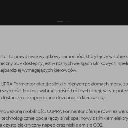
r to prawdziwie wyjątkowy samochód, który łączy w sobie sp
miczny SUV dostępny jest w różnych wersjach silnikowych, speł
najbardziej wymagających kierowców.
UPRA Formentor oferuje silniki o różnych poziomach mocy, z
i szybkość. Możesz wybrać spośród różnych opcji, w tym potęż
y dostarcza niezapomniane doznania za kierownicą.
równoważoną mobilność, CUPRA Formentor oferuje również wer
technologicznie opcja łączy silnik spalinowy z silnikiem elekt
 czysto elektryczny napęd oraz niskie emisje CO2.