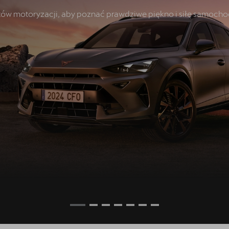
natów motoryzacji, aby poznać prawdziwe piękno i siłę samoc
o
żywane