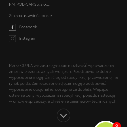
P.M. POL-CAR Sp. z o.o.
Zmiana ustawień cookie
Facebook
Instagram
Marka CUPRA we zastrzega sobie możliwość wprowadzenia
zmian w prezentowanych wersjach. Przedstawione detale
wyposażenia mogą różnić się od specyfikacji przewidzianej na
rynek polski. Zamieszczone zdjęcia mogą przedstawiać
wyposażenie opcjonalne, dostępne za dopłatą. Wiążące
ustalenie ceny, wyposażenia i specyfikacji pojazdu następują
w umowie sprzedaży, a określenie parametrów technicznych
zawiera świadectwo homologacji typu pojazdu. Zastrzegamy
sobie prawo do zmian i pomyłek. Wszelkie informacje
prezentowane na stronie są aktualne na dzień ich
zamieszczania. W celu uzyskania najnowszych informacji