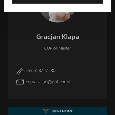
Gracjan
Klapa
CUPRA Master
Umów wizytę serwisową
+48 61 87 32 280
Skorzystaj z usług najlepszego serwis CUPRA w Polsce -
CUPRA Studio Poznań - Suchy Las.
cupra.salon@pol-car.pl
CUPRA Master