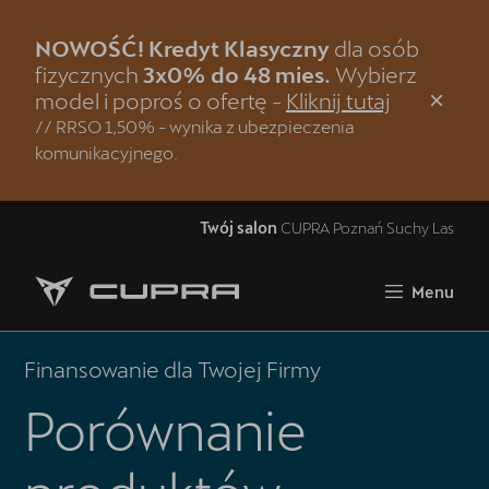
NOWOŚĆ! Kredyt Klasyczny
dla osób
Zamknij
fizycznych
3x0% do 48 mies.
Wybierz
model i poproś o ofertę -
Kliknij tutaj
Strona główna
// RRSO 1,50% - wynika z ubezpieczenia
komunikacyjnego.
Modele CUPRA
Jazda próbna CUPRĄ
Twój salon
CUPRA Poznań Suchy Las
Samochody dostępne od ręki
Menu
Oferta i aktualności
5 lat gwarancji
Finansowanie dla Twojej Firmy
Finansowanie
Porównanie
Serwis