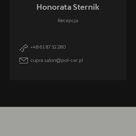
Honorata
Sternik
Recepcja
+48 61 87 32 280
cupra.salon@pol-car.pl