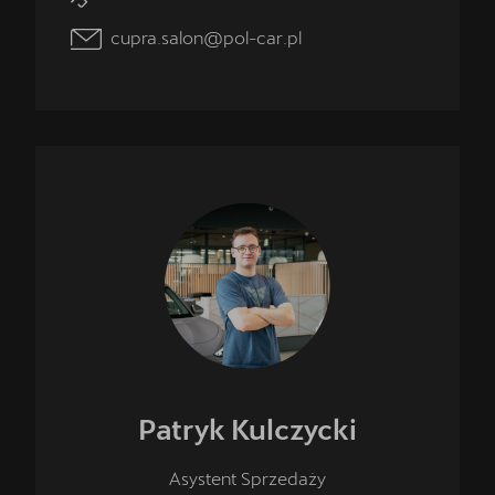
cupra.salon@pol-car.pl
Patryk
Kulczycki
Asystent Sprzedaży