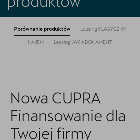
produktów
Oryginalne części zamienne
Akcesoria CUPRA
Porównanie produktów
Leasing KLASYCZNY
Cenniki
NAJEM
Leasing JAK ABONAMENT
O nas | POL-CAR
Wirtualny spacer po CUPRA Studio
Kontakt
CUPRA Approved - Samochody Używane
Nowa CUPRA
Regulamin - Kluczykomat
Finansowanie dla
Twojej firmy