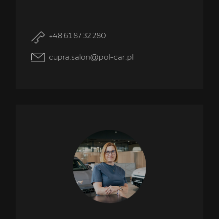
+48 61 87 32 280
cupra.salon@pol-car.pl