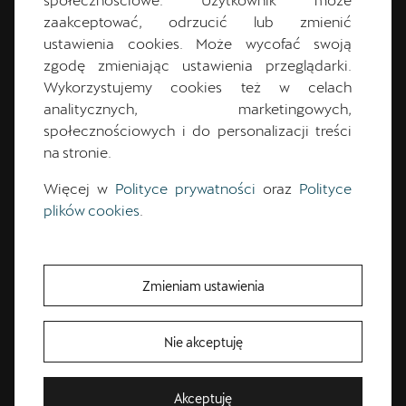
zaakceptować, odrzucić lub zmienić
ustawienia cookies. Może wycofać swoją
Przemysław
Woźniak
zgodę zmieniając ustawienia przeglądarki.
Wykorzystujemy cookies też w celach
CUPRA Master
analitycznych, marketingowych,
społecznościowych i do personalizacji treści
na stronie.
+48 61 87 32 280
Więcej w
Polityce prywatności
oraz
Polityce
plików cookies
.
cupra.salon@pol-car.pl
Zmieniam ustawienia
CUPRA Master
Bezpłatna Jazda Próbna
Nie akceptuję
Przetestuj model z wybranym silnikiem i skrzynią biegów
Akceptuję