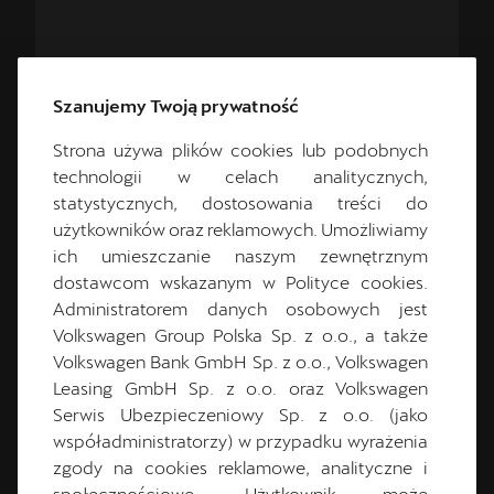
+48 692 025 489
Szanujemy Twoją prywatność
+48 61 87 32 280
Strona używa plików cookies lub podobnych
cupra.salon@pol-car.pl
technologii w celach analitycznych,
statystycznych, dostosowania treści do
użytkowników oraz reklamowych. Umożliwiamy
ich umieszczanie naszym zewnętrznym
dostawcom wskazanym w Polityce cookies.
CUPRA Master
Administratorem danych osobowych jest
Volkswagen Group Polska Sp. z o.o., a także
Volkswagen Bank GmbH Sp. z o.o., Volkswagen
Leasing GmbH Sp. z o.o. oraz Volkswagen
Serwis Ubezpieczeniowy Sp. z o.o. (jako
współadministratorzy) w przypadku wyrażenia
zgody na cookies reklamowe, analityczne i
społecznościowe. Użytkownik może