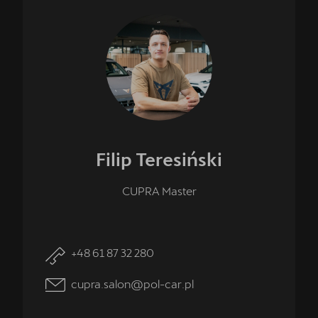
Filip
Teresiński
CUPRA Master
+48 61 87 32 280
cupra.salon@pol-car.pl