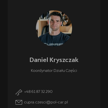
Daniel
Kryszczak
Koordynator Działu Części
+48 61 87 32 290
cupra.czesci@pol-car.pl