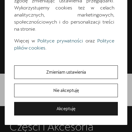
zgodę zmieniając ustawienia przeglądarki.
Wykorzystujemy cookies też w celach
analitycznych, marketingowych,
społecznościowych i do personalizacji treści
Nie czekaj skontaktuj się i poznaj ofertę
na stronie.
oryginalnych kół zimowych CUPRA
Więcej w
Polityce prywatności
oraz
Polityce
plików cookies
.
Zobacz katalog
Zmieniam ustawienia
Bezpłatna Jazda Próbna
Pobierz katalog
Nie akceptuję
Przetestuj model z wybranym silnikiem i skrzynią biegów
Akceptuję
Wybrany dział
Części i Akcesoria