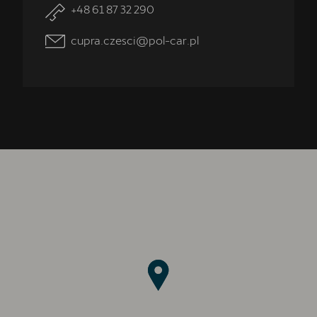
+48 61 87 32 290
cupra.czesci@pol-car.pl