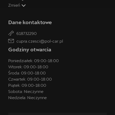
Zmień
Dane kontaktowe
618732290
cupra.czesci@pol-car.pl
Umów wizytę serwisową
Godziny otwarcia
Skorzystaj z usług najlepszego serwis CUPRA w Polsce -
CUPRA Studio Poznań - Suchy Las.
Poniedziałek:
09:00
-
18:00
Wtorek:
09:00
-
18:00
Środa:
09:00
-
18:00
Czwartek:
09:00
-
18:00
Piątek:
09:00
-
18:00
Sobota:
Nieczynne
Niedziela:
Nieczynne