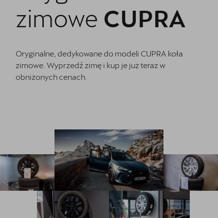
Oryginalne części zamienne
zimowe
CUPRA
Akcesoria CUPRA
Cenniki
Oryginalne, dedykowane do modeli CUPRA koła
zimowe. Wyprzedź zimę i kup je już teraz w
O nas | POL-CAR
obniżonych cenach.
Wirtualny spacer po CUPRA Studio
Kontakt
CUPRA Approved - Samochody Używane
Regulamin - Kluczykomat