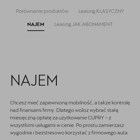
Oryginalne części zamienne
Porównanie produktów
Leasing KLASYCZNY
Akcesoria CUPRA
NAJEM
Leasing JAK ABONAMENT
Cenniki
O nas | POL-CAR
Wirtualny spacer po CUPRA Studio
Kontakt
NAJEM
CUPRA Approved - Samochody Używane
Regulamin - Kluczykomat
Chcesz mieć zapewnioną mobilność, a także kontrolę
nad finansami firmy. Dlatego wolisz wybrać stałą
miesięczną opłatę za użytkowanie CUPRY – z
wszystkimi usługami w cenie. Po prostu zamierzasz
wygodnie i bezstresowo korzystać z firmowego auta.