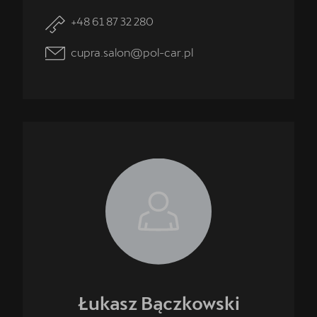
+48 61 87 32 280
cupra.salon@pol-car.pl
Łukasz
Bączkowski