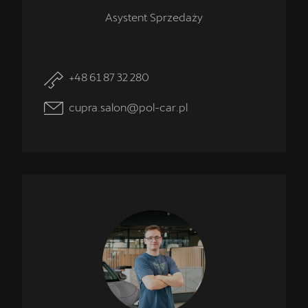
Asystent Sprzedaży
+48 61 87 32 280
cupra.salon@pol-car.pl