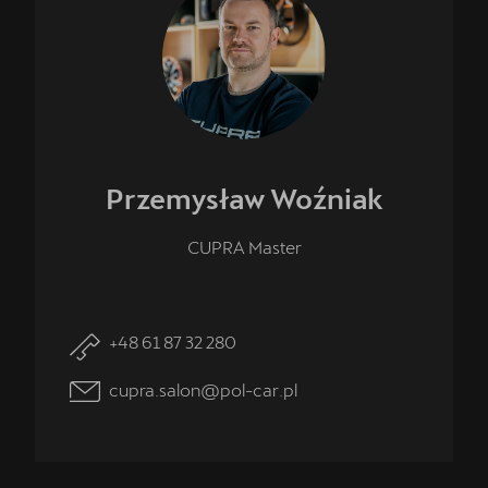
Przemysław
Woźniak
CUPRA Master
+48 61 87 32 280
cupra.salon@pol-car.pl