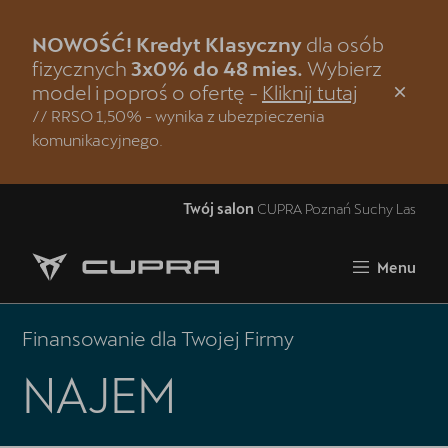
NOWOŚĆ! Kredyt Klasyczny
dla osób
Zamknij
fizycznych
3x0% do 48 mies.
Wybierz
model i poproś o ofertę -
Kliknij tutaj
Strona główna
// RRSO 1,50% - wynika z ubezpieczenia
komunikacyjnego.
Modele CUPRA
Jazda próbna CUPRĄ
Twój salon
CUPRA Poznań Suchy Las
Samochody dostępne od ręki
Menu
Oferta i aktualności
5 lat gwarancji
Finansowanie dla Twojej Firmy
Finansowanie
NAJEM
Serwis