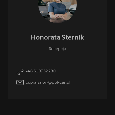
Honorata
Sternik
Recepcja
+48 61 87 32 280
cupra.salon@pol-car.pl