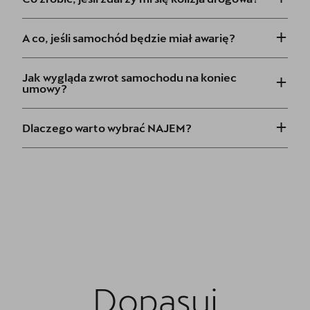
+
A co, jeśli samochód będzie miał awarię?
+
Jak wygląda zwrot samochodu na koniec
umowy?
+
Dlaczego warto wybrać NAJEM?
Dopasuj