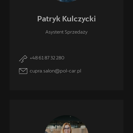
Patryk
Kulczycki
Asystent Sprzedaży
+48 61 87 32 280
cupra.salon@pol-car.pl