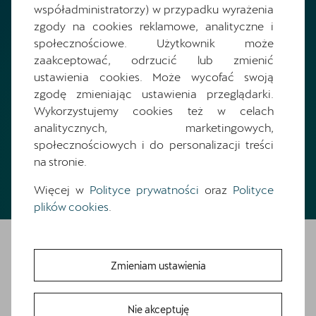
współadministratorzy) w przypadku wyrażenia
zgody na cookies reklamowe, analityczne i
Wypełnij formularz. Skontaktujemy się z Tobą i pomożemy Ci
społecznościowe. Użytkownik może
wybrać optymalne finansowanie!
zaakceptować, odrzucić lub zmienić
ustawienia cookies. Może wycofać swoją
zgodę zmieniając ustawienia przeglądarki.
Zamów kontakt
Wykorzystujemy cookies też w celach
analitycznych, marketingowych,
społecznościowych i do personalizacji treści
na stronie.
Więcej w
Polityce prywatności
oraz
Polityce
plików cookies
.
Zmieniam ustawienia
Skontaktuj się z
Bezpłatna Jazda Próbna
Nie akceptuję