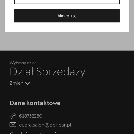
Przetestuj model z wybranym silnikiem i skrzynią biegów
nami
Akceptuję
Wybrany dział
Dział Sprzedaży
Zmień
Umów wizytę serwisową
Dane kontaktowe
Skorzystaj z usług najlepszego serwis CUPRA w Polsce -
CUPRA Studio Poznań - Suchy Las.
618732280
cupra.salon@pol-car.pl