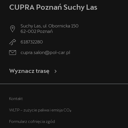
CUPRA Poznań Suchy Las
Suchy Las, ul. Obornicka 150
62-002
Poznań
618732280
cupra.salon@pol-car.pl
Wyznacz trasę
Kontakt
WLTP – zużycie paliwa i emisja CO₂
Formularz cofnięcia zgód