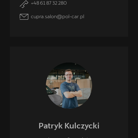
+48 61 87 32 280
cupra.salon@pol-car.pl
Patryk
Kulczycki