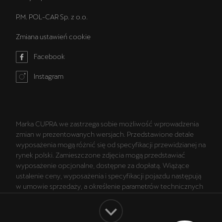
P.M. POL-CAR Sp. z o.o.
Zmiana ustawień cookie
Facebook
Instagram
Marka CUPRA we zastrzega sobie możliwość wprowadzenia
zmian w prezentowanych wersjach. Przedstawione detale
wyposażenia mogą różnić się od specyfikacji przewidzianej na
rynek polski. Zamieszczone zdjęcia mogą przedstawiać
wyposażenie opcjonalne, dostępne za dopłatą. Wiążące
ustalenie ceny, wyposażenia i specyfikacji pojazdu następują
w umowie sprzedaży, a określenie parametrów technicznych
zawiera świadectwo homologacji typu pojazdu. Zastrzegamy
sobie prawo do zmian i pomyłek. Wszelkie informacje
prezentowane na stronie są aktualne na dzień ich