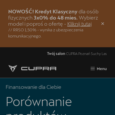
NOWOŚĆ! Kredyt Klasyczny
dla osób
Zamknij
fizycznych
3x0% do 48 mies.
Wybierz
model i poproś o ofertę -
Kliknij tutaj
Strona główna
// RRSO 1,50% - wynika z ubezpieczenia
komunikacyjnego.
Modele CUPRA
Jazda próbna CUPRĄ
Twój salon
CUPRA Poznań Suchy Las
Samochody dostępne od ręki
Menu
Oferta i aktualności
5 lat gwarancji
Finansowanie dla Ciebie
Finansowanie
Porównanie
Serwis