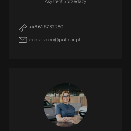
Asystent Sprzedaży
+48 61 87 32 280
cupra.salon@pol-car.pl