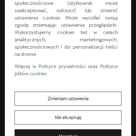
społecznościowe. Użytkownik może
zaakceptować, odrzucić lub zmienić
ustawienia cookies. Może wycofać swoją
Przemysław
Woźniak
zgodę zmieniając ustawienia przeglądarki.
Wykorzystujemy cookies też w celach
CUPRA Master
analitycznych, marketingowych,
społecznościowych i do personalizacji treści
na stronie.
+48 61 87 32 280
Więcej w
Polityce prywatności
oraz
Polityce
plików cookies
.
cupra.salon@pol-car.pl
Zmieniam ustawienia
CUPRA Master
Bezpłatna Jazda Próbna
Nie akceptuję
Przetestuj model z wybranym silnikiem i skrzynią biegów