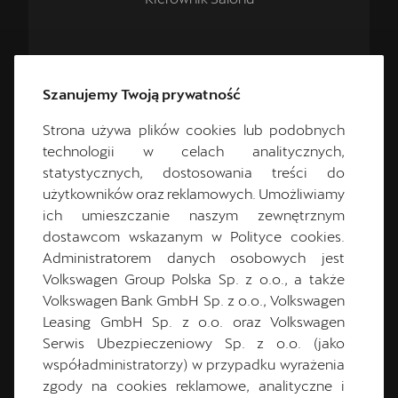
+48 692 025 489
Szanujemy Twoją prywatność
+48 61 87 32 280
Strona używa plików cookies lub podobnych
technologii w celach analitycznych,
cupra.salon@pol-car.pl
statystycznych, dostosowania treści do
użytkowników oraz reklamowych. Umożliwiamy
ich umieszczanie naszym zewnętrznym
dostawcom wskazanym w Polityce cookies.
Administratorem danych osobowych jest
CUPRA Master
Volkswagen Group Polska Sp. z o.o., a także
Volkswagen Bank GmbH Sp. z o.o., Volkswagen
Leasing GmbH Sp. z o.o. oraz Volkswagen
Serwis Ubezpieczeniowy Sp. z o.o. (jako
współadministratorzy) w przypadku wyrażenia
zgody na cookies reklamowe, analityczne i