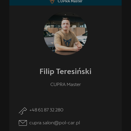
CUPRA Master
Filip
Teresiński
CUPRA Master
+48 61 87 32 280
cupra.salon@pol-car.pl