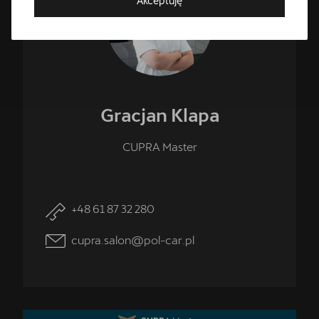
Akceptuję
Gracjan
Klapa
CUPRA Master
Umów wizytę serwisową
+48 61 87 32 280
Skorzystaj z usług najlepszego serwis CUPRA w Polsce -
CUPRA Studio Poznań - Suchy Las.
cupra.salon@pol-car.pl