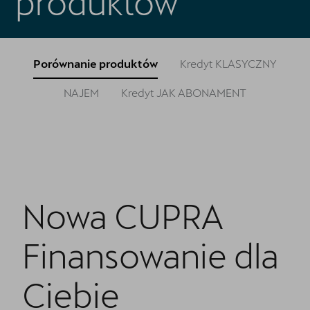
produktów
Oryginalne części zamienne
Akcesoria CUPRA
Porównanie produktów
Kredyt KLASYCZNY
Cenniki
NAJEM
Kredyt JAK ABONAMENT
O nas | POL-CAR
Wirtualny spacer po CUPRA Studio
Kontakt
CUPRA Approved - Samochody Używane
Nowa CUPRA
Regulamin - Kluczykomat
Finansowanie dla
Ciebie