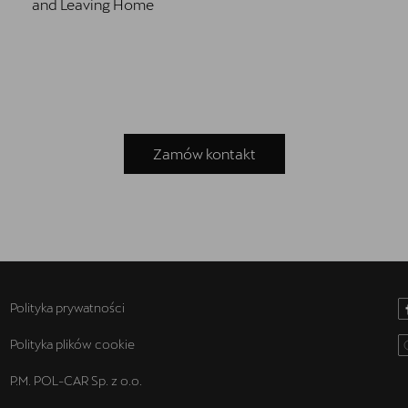
and Leaving Home
Zamów kontakt
Polityka prywatności
Polityka plików cookie
P.M. POL-CAR Sp. z o.o.