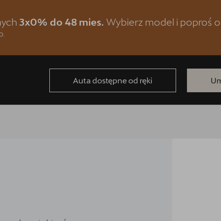
znych
3x0% do 48 mies.
Wybierz model i poproś o
o.
Auta dostępne od ręki
Um