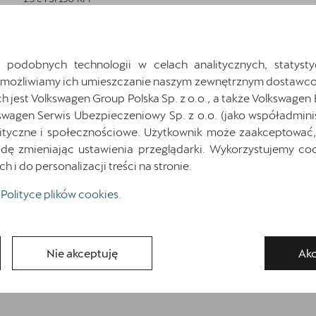
NOWOŚĆ! Kredyt Klasyczny
Rabat: 20 826 zł
3x0%
Cena katalogowa:
189 459 zł
brutto
 podobnych technologii w celach analitycznych, statysty
Umożliwiamy ich umieszczanie naszym zewnętrznym dostawco
Cena: 168 633 zł
brutto
jest Volkswagen Group Polska Sp. z o.o., a także Volkswagen
Najniższa cena sprzed 30 dni przed wprowadzeniem obniżki: 189 459
swagen Serwis Ubezpieczeniowy Sp. z o.o. (jako współadmini
zł
brutto
ityczne i społecznościowe. Użytkownik może zaakceptować, 
Pokaż szczegóły
Zapytaj o szczegóły
ę zmieniając ustawienia przeglądarki. Wykorzystujemy cook
i do personalizacji treści na stronie.
Polityce plików cookies
.
Wróć do listy
Nie akceptuję
Akc