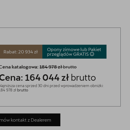
Umów wizytę serwisową
Opony zimowe lub Pakiet
Rabat: 20 934 zł
przeglądów
GRATIS
Skorzystaj z usług najlepszego serwis
CUPRA w Polsce - CUPRA Studio
Cena katalogowa:
184 978 zł
brutto
Poznań - Suchy Las.
Cena: 164 044 zł
brutto
Najniższa cena sprzed 30 dni przed wprowadzeniem obniżki:
184 978 zł
brutto
mów kontakt z Dealerem