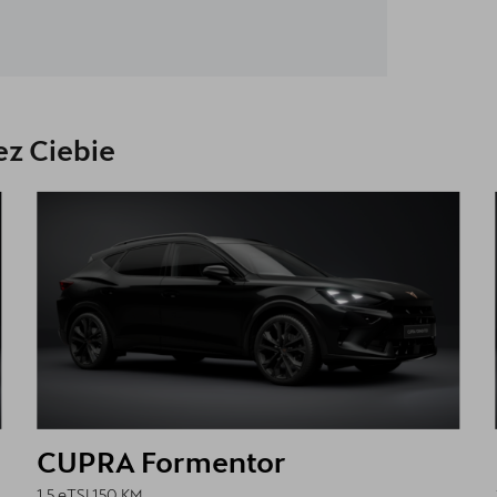
z Ciebie
CUPRA Formentor
1.5 eTSI 150 KM