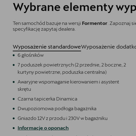
Wybrane elementy wyp
Ten samochód bazuje na wersji
Formentor
. Zapoznaj s
specyfikację zapytaj dealera.
Wyposażenie standardowe
Wyposażenie dodatko
6 głośników
7 poduszek powietrznych (2 przednie, 2 boczne, 2
kurtyny powietrzne, poduszka centralna)
Awaryjne wspomaganie kierowaniem i asystent
skrętu
Czarna tapicerka Dinamica
Dwupoziomowa podłoga bagażnika
Gniazdo 12V z przodu i 230V w bagażniku
Informacje o oponach