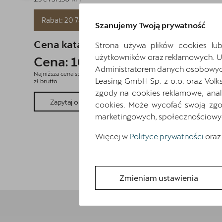
NOWOŚĆ! Kredyt Klasyczny
Rabat: 20 789 zł
3x0%
Szanujemy Twoją prywatność
Cena katalogowa:
188 540 zł
brutto
Strona używa plików cookies lub
użytkowników oraz reklamowych. 
Cena: 167 751 zł
brutto
Administratorem danych osobowych 
Najniższa cena sprzed 30 dni przed wprowadzeniem obniżki: 188 540
Leasing GmbH Sp. z o.o. oraz Volk
zł
brutto
zgody na cookies reklamowe, anal
Pokaż szczegóły
Zapytaj o szczegóły
cookies. Może wycofać swoją zgod
marketingowych, społecznościowych 
Więcej w
Polityce prywatności
oraz
Zmieniam ustawienia