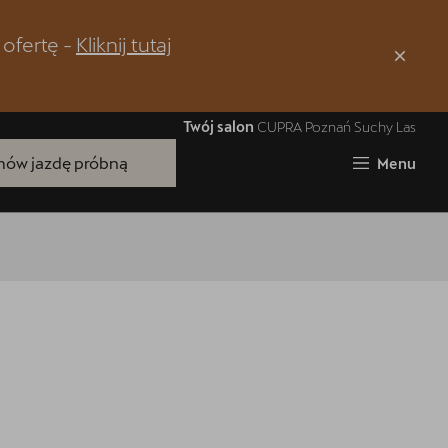
 ofertę -
Kliknij tutaj
Zamknij
Twój salon
CUPRA Poznań Suchy Las
ów jazdę próbną
Menu
Bezpłatna Jazda Próbna
Przetestuj model z wybranym silnikiem
i skrzynią biegów