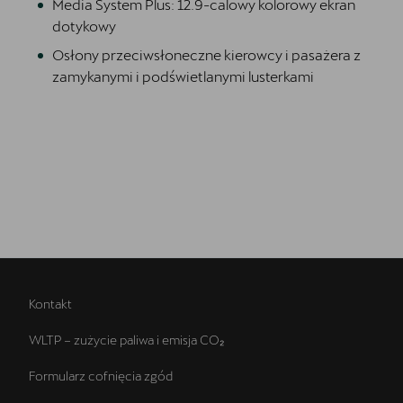
Media System Plus: 12.9-calowy kolorowy ekran
dotykowy
Osłony przeciwsłoneczne kierowcy i pasażera z
zamykanymi i podświetlanymi lusterkami
Kontakt
WLTP – zużycie paliwa i emisja CO₂
Formularz cofnięcia zgód