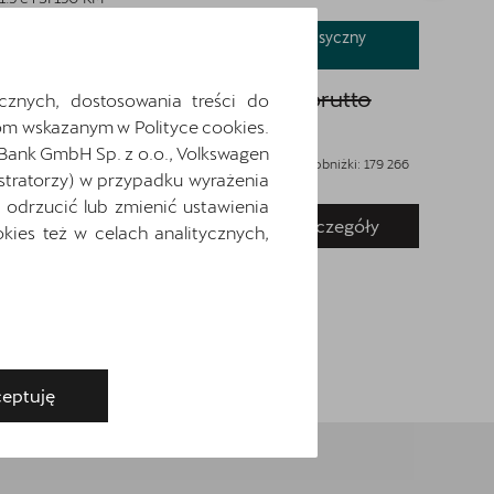
NOWOŚĆ! Kredyt Klasyczny
Rabat: 20 418 zł
Rab
3x0%
Cena katalogowa:
179 266 zł
brutto
Cen
cznych, dostosowania treści do
m wskazanym w Polityce cookies.
Cena: 158 848 zł
brutto
Cen
 Bank GmbH Sp. z o.o., Volkswagen
Najniższa cena sprzed 30 dni przed wprowadzeniem obniżki: 179 266
Najniż
stratorzy) w przypadku wyrażenia
zł
brutto
zł
brut
odrzucić lub zmienić ustawienia
Pokaż szczegóły
Zapytaj o szczegóły
ies też w celach analitycznych,
eptuję