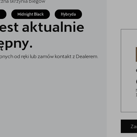
czna skrzynia biegów
c
Midnight Black
Hybryda
est aktualnie
ępny.
nych od ręki lub zamów kontakt z Dealerem.
o
żywane
Za