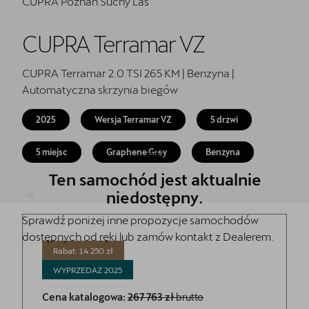
CUPRA Poznań Suchy Las
Oryginalne części zamienne
Akcesoria CUPRA
CUPRA Terramar VZ
Cenniki
CUPRA Terramar 2.0 TSI 265 KM | Benzyna |
Automatyczna skrzynia biegów
O nas | POL-CAR
2025
Wersja Terramar VZ
5 drzwi
Wirtualny spacer po CUPRA Studio
5 miejsc
Graphene Grey
Benzyna
Kontakt
Ten samochód jest aktualnie
CUPRA Approved - Samochody Używane
niedostępny.
Regulamin - Kluczykomat
Sprawdź poniżej inne propozycje samochodów
dostępnych od ręki lub zamów kontakt z Dealerem.
Rabat: 14 250 zł
WYPRZEDAŻ
2025
Cena katalogowa:
267 763 zł
brutto