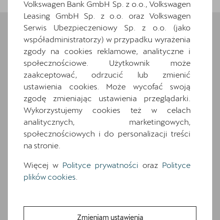
Volkswagen Bank GmbH Sp. z o.o., Volkswagen
Leasing GmbH Sp. z o.o. oraz Volkswagen
Serwis Ubezpieczeniowy Sp. z o.o. (jako
współadministratorzy) w przypadku wyrażenia
Wybrane elementy
zgody na cookies reklamowe, analityczne i
społecznościowe. Użytkownik może
wyposażenia
zaakceptować, odrzucić lub zmienić
ustawienia cookies. Może wycofać swoją
Ten samochód bazuje na wersji
Terramar VZ
.
zgodę zmieniając ustawienia przeglądarki.
Zapoznaj się z wybranymi elementami jego
wyposażenia. O pełną specyfikację zapytaj
Wykorzystujemy cookies też w celach
dealera.
analitycznych, marketingowych,
społecznościowych i do personalizacji treści
na stronie.
Wyposażenie standardowe
Wyposażenie dodatkowe i pakiety
Więcej w
Polityce prywatności
oraz
Polityce
2 gniazda USB typu C z przodu i 2 typu C z
plików cookies
.
tyłu
7 poduszek powietrznych (2 przednie, 2
boczne, 2 kurtyny powietrzne, poduszka
Zmieniam ustawienia