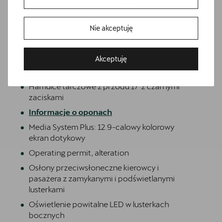
centralna)
Awaryjne wspomaganie kierowaniem i
Bezpłatna Jazda Próbna
asystent skrętu
Nie akceptuję
Przetestuj model z wybranym silnikiem i skrzynią biegów
Dwupoziomowa podłoga bagażnika
Extended pedestrian protection
Akceptuję
Gniazdo 12V z przodu i 230V w bagażniku
Hamulce tarczowe z przodu 17' z czarnymi
zaciskami
Informacje o oponach
Media System Plus: 12.9-calowy kolorowy
ekran dotykowy
Operating permit, alteration
Osłony przeciwsłoneczne kierowcy i
pasażera z zamykanymi i podświetlanymi
lusterkami
Umów wizytę serwisową
Skorzystaj z usług najlepszego serwis CUPRA w Polsce -
Oświetlenie powitalne LED w lusterkach
CUPRA Studio Poznań - Suchy Las.
bocznych