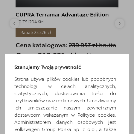
CUPRA Terramar Advantage Edition
CUPRA
2.0 TSI 204 KM
2.0 TSI
Rabat: 23 326 zł
Rabat
Cena katalogowa:
239 957 zł
brutto
Cena
Cena: 216 631 zł
brutto
Cena
Najniższa cena sprzed 30 dni przed wprowadzeniem obniżki:
Najniższa
Szanujemy Twoją prywatność
239 957 zł
brutto
228 095 z
Strona używa plików cookies lub podobnych
Zapytaj o szczegóły
technologii w celach analitycznych,
Pokaż szczegóły
statystycznych, dostosowania treści do
użytkowników oraz reklamowych. Umożliwiamy
ich umieszczanie naszym zewnętrznym
dostawcom wskazanym w Polityce cookies.
Administratorem danych osobowych jest
Wróć do listy
Volkswagen Group Polska Sp. z o.o., a także